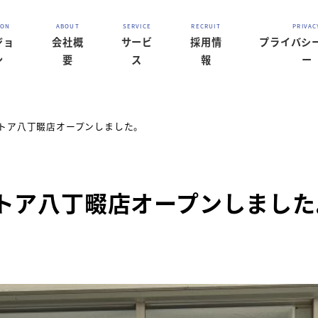
ジョ
会社概
サービ
採用情
プライバシ
ン
要
ス
報
ー
急ストア八丁畷店オープンしました。
急ストア八丁畷店オープンしまし